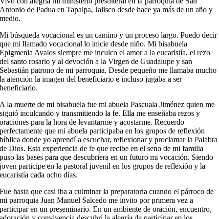
Vivo con alegría mi ministerio presbiteral en la parroquia de San
Antonio de Padua en Tapalpa, Jalisco desde hace ya más de un año y
medio.
Mi búsqueda vocacional es un camino y un proceso largo. Puedo decir
que mi llamado vocacional lo inicie desde niño. Mi bisabuela
Epigmenia Avalos siempre me inculco el amor a la eucaristía, el rezo
del santo rosario y al devoción a la Virgen de Guadalupe y san
Sebastián patrono de mi parroquia. Desde pequeño me llamaba mucho
la atención la imagen del beneficiario e incluso jugaba a ser
beneficiario.
A la muerte de mi bisabuela fue mi abuela Pascuala Jiménez quien me
siguió inculcando y transmitiendo la fe. Ella me enseñaba rezos y
oraciones para la hora de levantarme y acostarme. Recuerdo
perfectamente que mi abuela participaba en los grupos de reflexión
bíblica donde yo aprendí a escuchar, reflexionar y proclamar la Palabra
de Dios. Esta experiencia de fe que recibe en el seno de mi familia
puso las bases para que descubriera en un futuro mi vocación. Siendo
joven participe en la pastoral juvenil en los grupos de reflexión y la
eucaristía cada ocho días.
Fue hasta que casi iba a culminar la preparatoria cuando el párroco de
mi parroquia Juan Manuel Salcedo me invito por primera vez a
participar en un preseminario. En un ambiente de oración, encuentro,
adoración y convivencia descubrí la alegría de participar en los