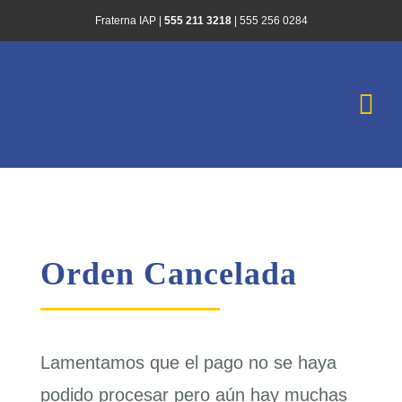
Saltar
Fraterna IAP |
555 211 3218
|
555 256 0284
al
contenido
Togg
Navi
Inicio
¿Quiénes Somo
Orden Cancelada
Historias de Es
Infórmate
Lamentamos que el pago no se haya
podido procesar pero aún hay muchas