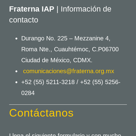
Fraterna IAP
| Información de
contacto
Durango No. 225 – Mezzanine 4,
Roma Nte., Cuauhtémoc, C.P06700
Ciudad de México, CDMX.
comunicaciones@fraterna.org.mx
+52 (55) 5211-3218 /
+52 (55) 5256-
0284
Contáctanos
Llena el siguiente formulario y con mucho