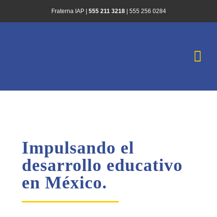
Saltar
Fraterna IAP |
555 211 3218
|
555 256 0284
al
contenido
Togg
Navi
Inicio
¿Quiénes Somo
Impulsando el
Historias de Es
desarrollo educativo
en México.
Infórmate