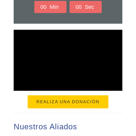
0
0
Min
0
0
Sec
REALIZA UNA DONACIÓN
Nuestros Aliados