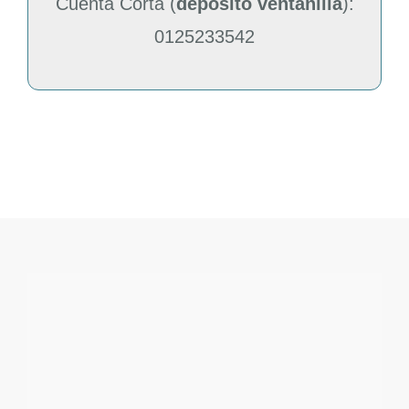
Cuenta Corta (
deposito ventanilla
):
0125233542