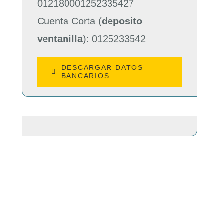
012180001252335427
Cuenta Corta (
deposito
ventanilla
): 0125233542
DESCARGAR DATOS
BANCARIOS