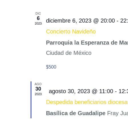
DIC
6
diciembre 6, 2023 @ 20:00
-
22
2023
Concierto Navideño
Parroquia la Esperanza de Ma
Ciudad de México
$500
AGO
30
Destacado
agosto 30, 2023 @ 11:00
-
12:
2023
Despedida beneficiarios dioces
Basílica de Guadalipe
Fray Ju