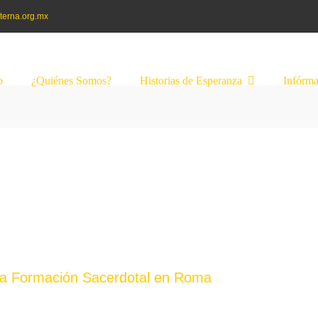
terna.org.mx
o
¿Quiénes Somos?
Historias de Esperanza
Infórma
 la Formación Sacerdotal en Roma