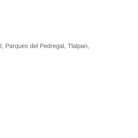
vistas
de
Eventos
, Parques del Pedregal, Tlalpan,