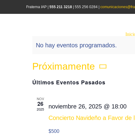
Saltar
Fraterna IAP |
555 211 3218
|
555 256 0284 |
comunicaciones@fra
al
contenido
Inici
No hay eventos programados.
Próximamente
Seleccionar
Últimos Eventos Pasados
fecha.
NOV
26
noviembre 26, 2025 @ 18:00
2025
Concierto Navideño a Favor de
$500