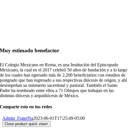
Muy estimado benefactor
El Colegio Mexicano en Roma, es una Institución del Episcopado
Mexicano, la cual en el 2017 celebró 50 años de fundación y a lo largo
de los cuales han egresado más de 2,200 beneficiarios con estudios de
postgrado que han regresado a sus respectivas diócesis de origen, y ahí
desempeñan su ministerio sacerdotal y pastoral. También el Santo
Padre ha nombrado entre ellos a 71 Obispos que trabajan en las
distintas diócesis y arquidiócesis de México.
Comparte esto en tus redes
Admin_FraterNa
2023-06-01T17:25:49-05:00
Close product quick view
×