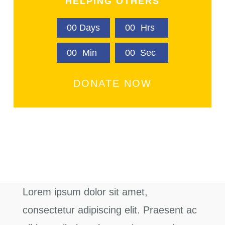
HELPING OTHERS
0
0
Days
0
0
Hrs
0
0
Min
0
0
Sec
DONATE NOW
Lorem ipsum dolor sit amet,
consectetur adipiscing elit. Praesent ac