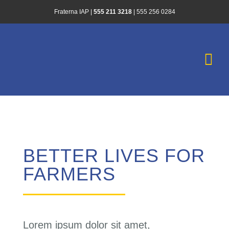
Saltar
Fraterna IAP |
555 211 3218
|
555 256 0284
al
contenido
Togg
Navi
Inicio
¿Quiénes Somo
BETTER LIVES FOR
Historias de Es
FARMERS
Infórmate
Lorem ipsum dolor sit amet,