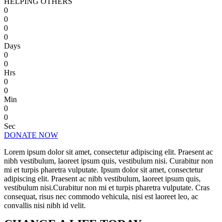
HELPING OTHERS
0
0
0
0
Days
0
0
Hrs
0
0
Min
0
0
Sec
DONATE NOW
Lorem ipsum dolor sit amet, consectetur adipiscing elit. Praesent ac
nibh vestibulum, laoreet ipsum quis, vestibulum nisi. Curabitur non
mi et turpis pharetra vulputate. Ipsum dolor sit amet, consectetur
adipiscing elit. Praesent ac nibh vestibulum, laoreet ipsum quis,
vestibulum nisi.Curabitur non mi et turpis pharetra vulputate. Cras
consequat, risus nec commodo vehicula, nisi est laoreet leo, ac
convallis nisi nibh id velit.