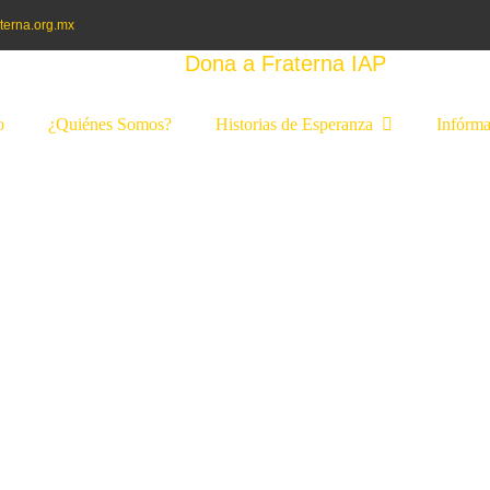
terna.org.mx
Dona a Fraterna IAP
o
¿Quiénes Somos?
Historias de Esperanza
Infórma