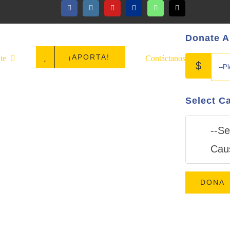
Donate 
¡APORTA!
te
Contáctanos
Select C
--Se
Cau
DONA