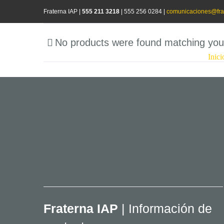
Saltar
Fraterna IAP |
555 211 3218
|
555 256 0284 |
comunicaciones@fra
al
No products were found matching your
contenido
Inici
Fraterna IAP
| Información de