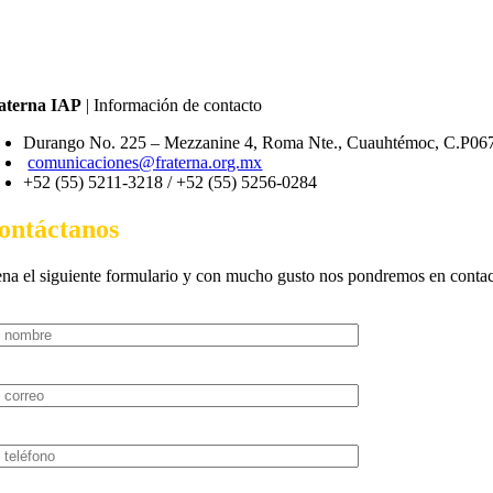
aterna IAP
| Información de contacto
Durango No. 225 – Mezzanine 4, Roma Nte., Cuauhtémoc, C.P0
comunicaciones@fraterna.org.mx
+52 (55) 5211-3218 /
+52 (55) 5256-0284
ontáctanos
ena el siguiente formulario y con mucho gusto nos pondremos en contacto