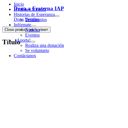
Inicio
Dona a Fraterna IAP
¿Quiénes Somos?
Historias de Esperanza
Dona
Detalles
Testimonios
Infórmate
Noticias
Close product quick view
×
Eventos
¡Aporta!
Título
Realiza una donación
Se voluntario
Contáctanos