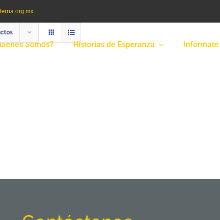
terna.org.mx
uctos
uiénes Somos?
Historias de Esperanza
Infórmate