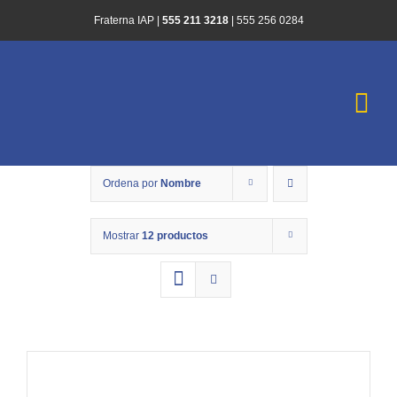
Saltar
Fraterna IAP |
555 211 3218
|
555 256 0284
al
contenido
Togg
Navi
Inicio
Ordena por
Nombre
¿Quiénes Somo
Mostrar
12 productos
Historias de Es
Infórmate